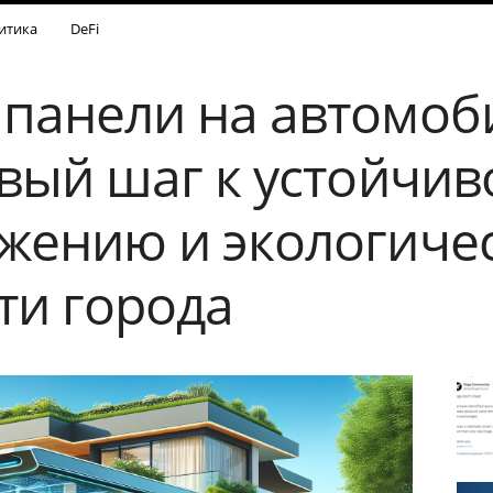
итика
DeFi
панели на автомо
овый шаг к устойчив
жению и экологиче
ти города