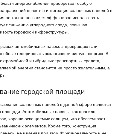
области энергоснабжения приобретает особую
 направлений является интеграция солнечных панелей в
ия не только позволяет эффективно использовать
твует снижению углеродного следа, повышая
ивость городской инфраструктуры.
крышах автомобильных навесов, превращают эти
особные генерировать экологически чистую энергию. В
ектромобилей и гибридных транспортных средств,
вляемой энергии становится не просто желательным, а
ры.
вание городской площади
ьзования солнечных панелей в данной сфере является
 площади. Автомобильные навесы, как правило,
вах, хорошо освещаемых солнцем, что обеспечивает
анических элементов. Кроме того, конструкция
 панели, не изменяя при этом функциональность и не