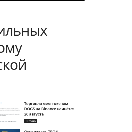
бильных
ому
ской
Торговля мем-токеном
DOGS на Binance начнётся
26 августа
Bitcoin
Основатель TRON