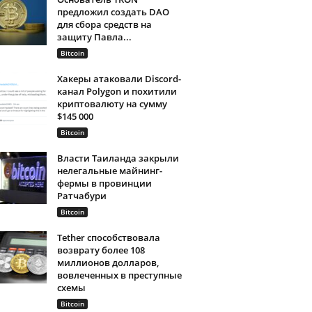
предложил создать DAO
для сбора средств на
защиту Павла...
Bitcoin
Хакеры атаковали Discord-
канал Polygon и похитили
криптовалюту на сумму
$145 000
Bitcoin
Власти Таиланда закрыли
нелегальные майнинг-
фермы в провинции
Ратчабури
Bitcoin
Tether способствовала
возврату более 108
миллионов долларов,
вовлеченных в преступные
схемы
Bitcoin