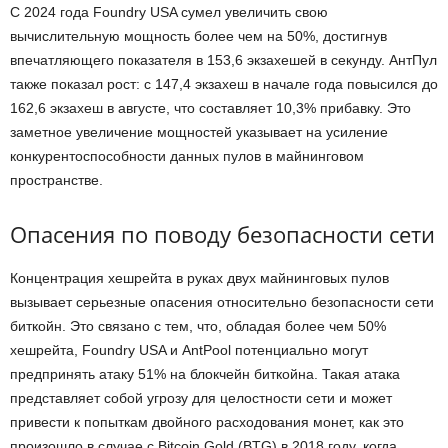
С 2024 года Foundry USA сумел увеличить свою
вычислительную мощность более чем на 50%, достигнув
впечатляющего показателя в 153,6 экзахешей в секунду. АнтПул
также показал рост: с 147,4 экзахеш в начале года повысился до
162,6 экзахеш в августе, что составляет 10,3% прибавку. Это
заметное увеличение мощностей указывает на усиление
конкурентоспособности данных пулов в майнинговом
пространстве.
Опасения по поводу безопасности сети
Концентрация хешрейта в руках двух майнинговых пулов
вызывает серьезные опасения относительно безопасности сети
биткойн. Это связано с тем, что, обладая более чем 50%
хешрейта, Foundry USA и AntPool потенциально могут
предпринять атаку 51% на блокчейн биткойна. Такая атака
представляет собой угрозу для целостности сети и может
привести к попыткам двойного расходования монет, как это
произошло в случае с Bitcoin Gold (BTG) в 2018 году, когда